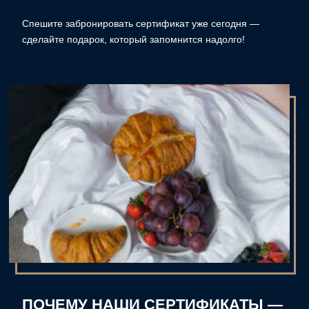
ПОЧЕМУ НАШИ СЕРТИФИКАТЫ —
ЭТО ИДЕАЛЬНЫЙ ПОДАРОК?
Романтический вечер в номере: Уютная
атмосфера, стильное оформление и внимание к
каждой детали сделают ваш вечер по-
настоящему особенным.
Ужин в ресторане: Насладитесь изысканными
блюдами от нашего шеф-повара в окружении
приятной музыки и теплой обстановки.
Выбрать сертификат
КОМФОРТНОЕ РАЗМЕЩЕНИЕ
И ОТЛИЧНЫЙ СЕРВИС