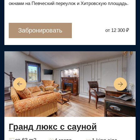
от 25 m2
2 гостя
1 кровать
В просторных номерах с обновленным дизайном —
повышенный комфорт и максимум удобства.
Забронировать
от 6 400 ₽
Стандарт
от 20 m2
2 гостя
1 кровать
Оптимальный вариант для деловых поездок, семейных
пар или коллективных
путешествий.