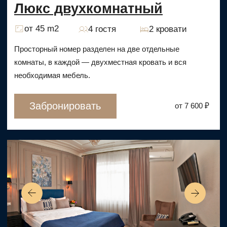
КОМФОРТНОЕ РАЗМЕЩЕНИЕ
И ОТЛИЧНЫЙ СЕРВИС
ПРОВОДИТЕ ВРЕМЯ
В НАШЕМ ОТЕЛЕ
АДРЕС
г. Москва, Певческий переулок 4с1
ОТДЕЛ ПРОДАЖ:
+7 (926) 272-22-44
guest@hitrovkahotel.com
ГЕНЕРАЛЬНЫЙ МЕНЕДЖЕР ОТЕЛЯ:
gm@hitrovkahotel.com
ПОЧТА УЧРЕДИТЕЛЯ: