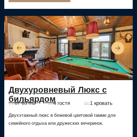
Гранд люкс с сауной
от 63 m2
4 гостя
1 king size
Авторский дизайнерский номер, выполненный в
классических серых тонах. Из номера открывается вид
на исторический Певческий переулок.
Забронировать
от 14 300 ₽