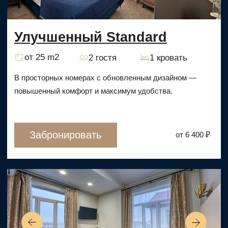
director@hitrovkahotel.com
У ВАС ОСТАЛИСЬ
ВОПРОСЫ?
Заполните форму и мы
оперативно свяжемся с Вами!
+7
Я согласен с условиями
обработки персональных
данных
, а также
Политикой конфиденциальности