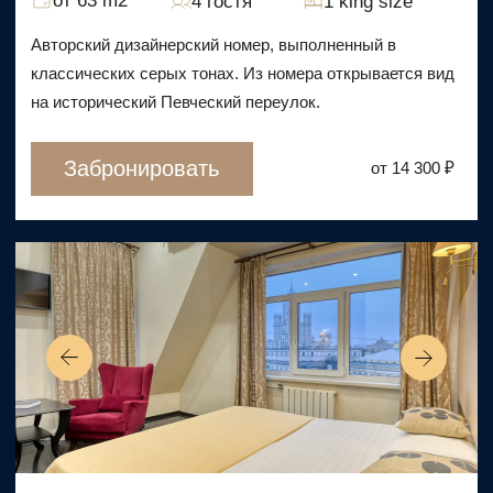
Забронировать
от 5 440 ₽
Стандарт одноместный
от 27 m2
1 гость
1 кровать
Отлично подходит для индивидуальных
путешественников, которым нужен уютный и
уединенный номер.
Забронировать
от 5 140 ₽