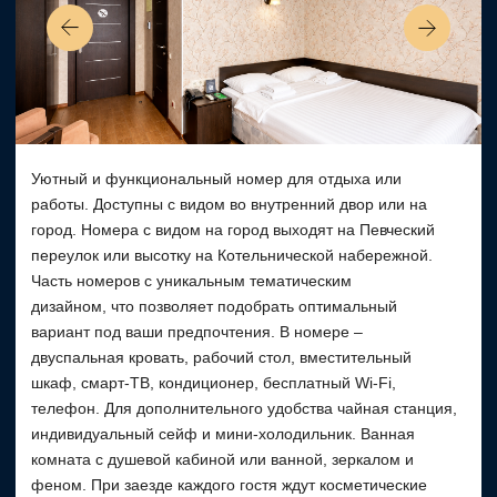
работы. Доступны с видом во внутренний двор или на
город. Номера с видом на город выходят на Певческий
переулок или высотку на Котельнической набережной.
Часть номеров с уникальным тематическим
дизайном, что позволяет подобрать оптимальный
вариант под ваши предпочтения. В номере –
двуспальная кровать, рабочий стол, вместительный
шкаф, смарт-ТВ, кондиционер, бесплатный Wi-Fi,
телефон. Для дополнительного удобства чайная станция,
индивидуальный сейф и мини-холодильник. Ванная
комната с душевой кабиной или ванной, зеркалом и
феном. При заезде каждого гостя ждут косметические
средства и тапочки. По запросу номер доступен с двумя
раздельными кроватями.
1 двуспальная
20 m²
Wi-Fi
2 гостя
Кондиционер
Забронировать номер
УДОБСТВА В НОМЕРЕ
Ванная комната с душевой кабиной или ванной
Мини-холодильник