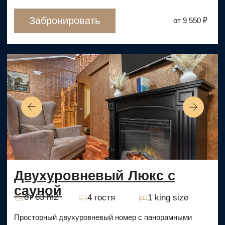
Люкс двухкомнатный
от 45 m2
4 гостя
2 кровати
Просторный номер разделен на две отдельные
комнаты, в каждой — двухместная кровать и вся
необходимая мебель.
Забронировать
от 7 600 ₽
Улучшенный Standard