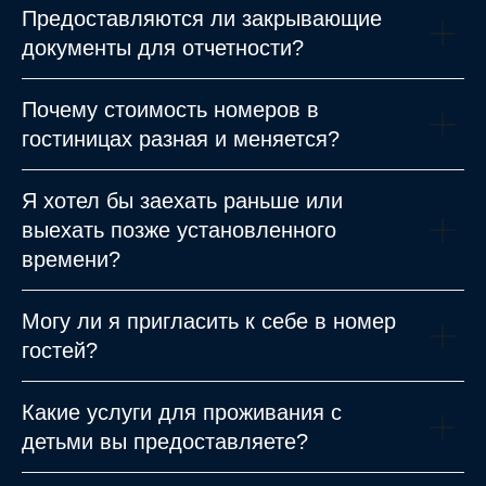
Предоставляются ли закрывающие
КОМФОРТНОЕ РАЗМЕЩЕНИЕ
документы для отчетности?
И ОТЛИЧНЫЙ СЕРВИС
ПРОВОДИТЕ ВРЕМЯ
В НАШЕМ ОТЕЛЕ
Почему стоимость номеров в
гостиницах разная и меняется?
АДРЕС
Я хотел бы заехать раньше или
г. Москва, Певческий переулок 4с1
выехать позже установленного
ОТДЕЛ ПРОДАЖ:
времени?
+7 (926) 272-22-44
guest@hitrovkahotel.com
Могу ли я пригласить к себе в номер
ГЕНЕРАЛЬНЫЙ МЕНЕДЖЕР ОТЕЛЯ:
гостей?
gm@hitrovkahotel.com
ПОЧТА УЧРЕДИТЕЛЯ:
Какие услуги для проживания с
director@hitrovkahotel.com
детьми вы предоставляете?